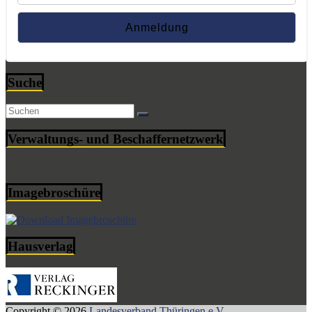
Suche
Verwaltungs- und Beschaffernetzwerk
Imagebroschüre
Hausverlag
Copyright © 2026
Landesverband Thüringen e.V.