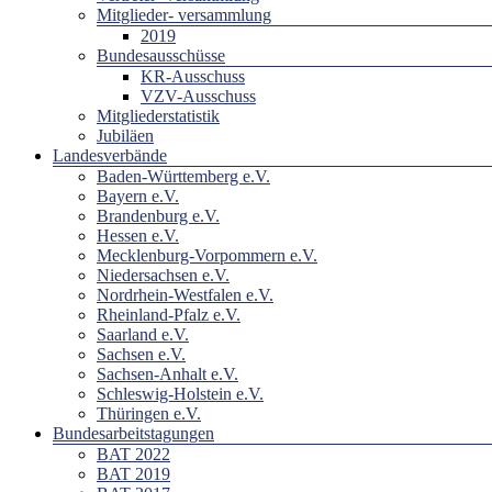
Mitglieder- versammlung
2019
Bundesausschüsse
KR-Ausschuss
VZV-Ausschuss
Mitgliederstatistik
Jubiläen
Landesverbände
Baden-Württemberg e.V.
Bayern e.V.
Brandenburg e.V.
Hessen e.V.
Mecklenburg-Vorpommern e.V.
Niedersachsen e.V.
Nordrhein-Westfalen e.V.
Rheinland-Pfalz e.V.
Saarland e.V.
Sachsen e.V.
Sachsen-Anhalt e.V.
Schleswig-Holstein e.V.
Thüringen e.V.
Bundesarbeitstagungen
BAT 2022
BAT 2019