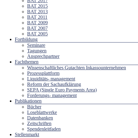
BAT 2017
BAT 2015
BAT 2013
BAT 2011
BAT 2009
BAT 2007
BAT 2005
Fortbildung
Seminare
Tagungen
Ansprechpartner
Fachthemen
Wissenschaftliches Gutachten Inkassounternehmen
Prozessplattform
Liquiditäts- management
Reform der Sachaufklärung
SEPA (Single Euro Payments Area)
Forderungs- management
Publikationen
Bücher
Loseblattwerke
Datenbanken
Zeitschriften
Spendenleitfaden
Stellenmarkt