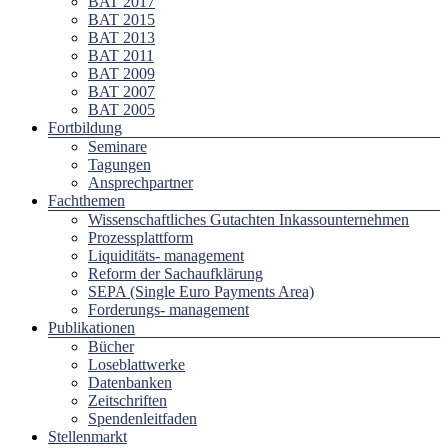
BAT 2017
BAT 2015
BAT 2013
BAT 2011
BAT 2009
BAT 2007
BAT 2005
Fortbildung
Seminare
Tagungen
Ansprechpartner
Fachthemen
Wissenschaftliches Gutachten Inkassounternehmen
Prozessplattform
Liquiditäts- management
Reform der Sachaufklärung
SEPA (Single Euro Payments Area)
Forderungs- management
Publikationen
Bücher
Loseblattwerke
Datenbanken
Zeitschriften
Spendenleitfaden
Stellenmarkt