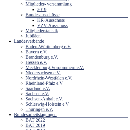
Mitglieder- versammlung
2019
Bundesausschüsse
KR-Ausschuss
VZV-Ausschuss
Mitgliederstatistik
Jubiläen
Landesverbände
Baden-Württemberg e.V.
Bayern e.V.
Brandenburg e.V.
Hessen e.V.
Mecklenburg-Vorpommern e.V.
Niedersachsen e.V.
Nordrhein-Westfalen e.V.
Rheinland-Pfalz e.V.
Saarland e.V.
Sachsen e.V.
Sachsen-Anhalt e.V.
Schleswig-Holstein e.V.
Thüringen e.V.
Bundesarbeitstagungen
BAT 2022
BAT 2019