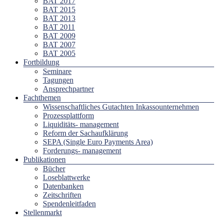
BAT 2017
BAT 2015
BAT 2013
BAT 2011
BAT 2009
BAT 2007
BAT 2005
Fortbildung
Seminare
Tagungen
Ansprechpartner
Fachthemen
Wissenschaftliches Gutachten Inkassounternehmen
Prozessplattform
Liquiditäts- management
Reform der Sachaufklärung
SEPA (Single Euro Payments Area)
Forderungs- management
Publikationen
Bücher
Loseblattwerke
Datenbanken
Zeitschriften
Spendenleitfaden
Stellenmarkt