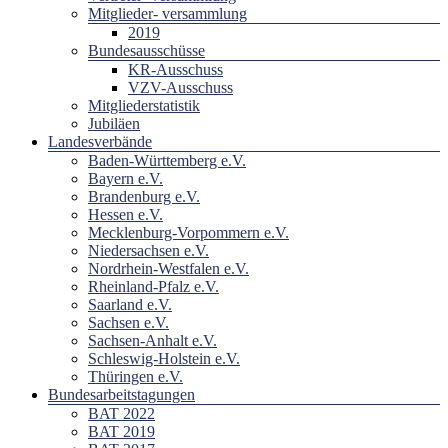
Mitglieder- versammlung
2019
Bundesausschüsse
KR-Ausschuss
VZV-Ausschuss
Mitgliederstatistik
Jubiläen
Landesverbände
Baden-Württemberg e.V.
Bayern e.V.
Brandenburg e.V.
Hessen e.V.
Mecklenburg-Vorpommern e.V.
Niedersachsen e.V.
Nordrhein-Westfalen e.V.
Rheinland-Pfalz e.V.
Saarland e.V.
Sachsen e.V.
Sachsen-Anhalt e.V.
Schleswig-Holstein e.V.
Thüringen e.V.
Bundesarbeitstagungen
BAT 2022
BAT 2019