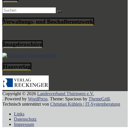
Verwaltungs- und Beschaffernetzwerk
Imagebroschüre
Hausverlag
Copyright © 2026
Landesverband Thüringen e.V.
. Powered by
WordPress
. Theme: Spacious by
ThemeGrill
.
Technisch unterstützt von
Christian Kühleis | IT-Systemberatung
Links
Datenschutz
Impressum